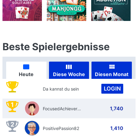
Beste Spielergebnisse
Heute
Diese Woche
Diesen Monat
LOGIN
Da kannst du sein
1
1,740
FocusedAchiever315
2
1,410
PositivePassion82