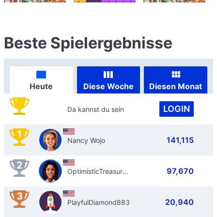
Beste Spielergebnisse
Heute
Diese Woche
Diesen Monat
LOGIN
Da kannst du sein
1
141,115
Nancy Wojo
2
97,670
OptimisticTreasure519
3
20,940
PlayfulDiamond883