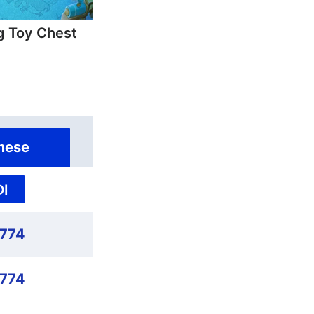
 Toy Chest
mese
I
,774
,774