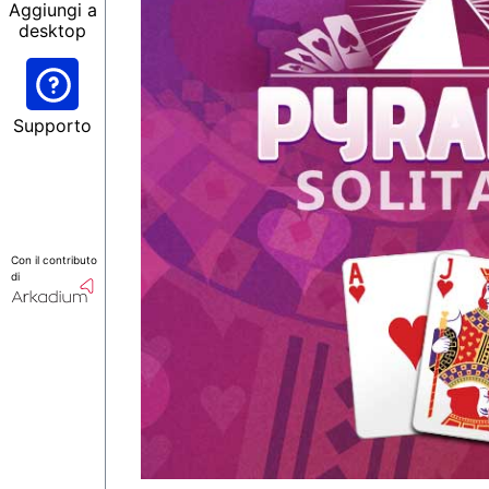
Aggiungi a
desktop
Supporto
Con il contributo
di