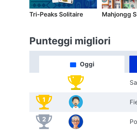
Tri-Peaks Solitaire
Mahjongg So
Punteggi migliori
Oggi
Sa
1
Fi
2
Po