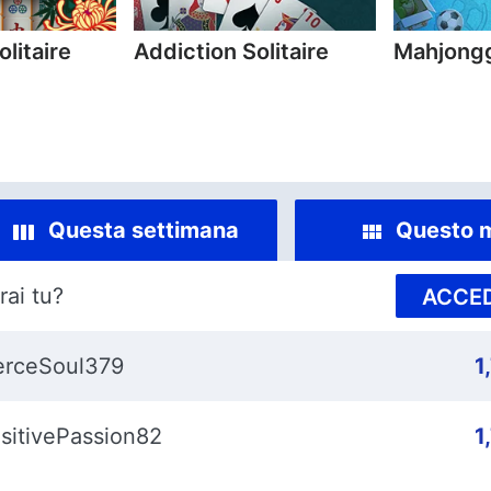
litaire
Addiction Solitaire
Mahjongg
Questa settimana
Questo 
rai tu?
ACCED
erceSoul379
1
sitivePassion82
1