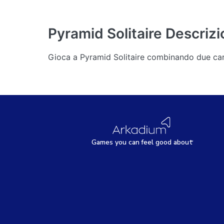
Pyramid Solitaire
Descrizi
Gioca a Pyramid Solitaire combinando due cart
Games
y
ou can
f
eel good about