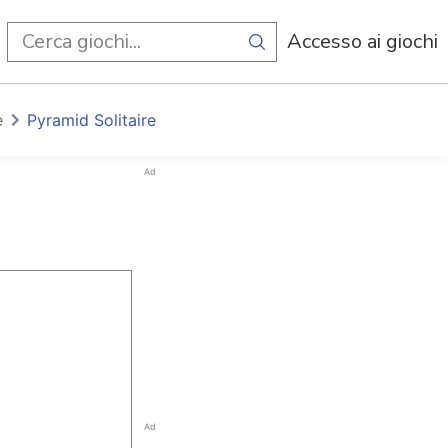
i
Accesso ai giochi
e
Pyramid Solitaire
Ad
Ad