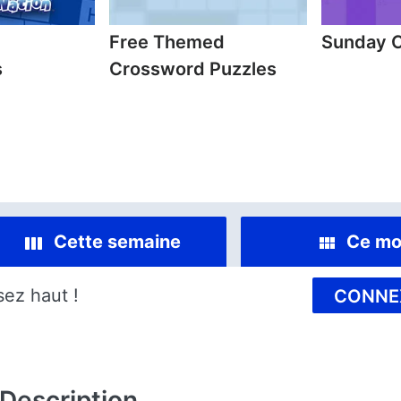
Free Themed
Sunday 
s
Crossword Puzzles
Cette semaine
Ce mo
sez haut !
CONNE
Description