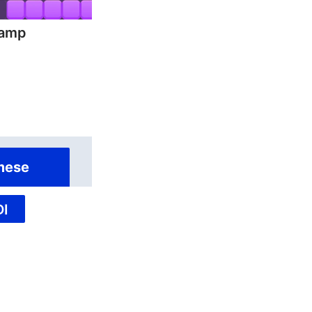
hamp
mese
I