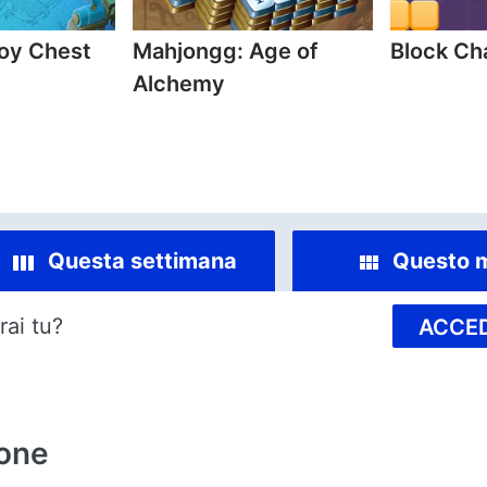
oy Chest
Mahjongg: Age of
Block C
Alchemy
Questa settimana
Questo 
rai tu?
ACCED
ione