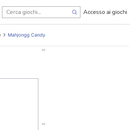
i
Accesso ai giochi
e
Mahjongg Candy
Ad
Ad