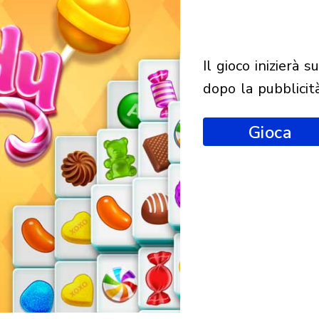
il gioco inizierà subito
dopo la pubblicit
Gioca