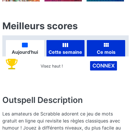
Meilleurs scores
Aujourd'hui
Cette semaine
Ce mois
CONNEX
Visez haut !
Outspell
Description
Les amateurs de Scrabble adorent ce jeu de mots
gratuit en ligne qui revisite les règles classiques avec
humour ! Jouez à différents niveaux, du plus facile au