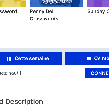
ossword
Penny Dell
Sunday 
Crosswords
Cette semaine
Ce mo
sez haut !
CONNE
d
Description