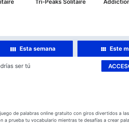
itaire
Tri-Peaks Solitaire
Addiction
Esta semana
Este m
drías ser tú
ACCES
uego de palabras online gratuito con giros divertidos a las
on a prueba tu vocabulario mientras te desafías a crear pal