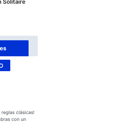
 Solitaire
es
O
 reglas clásicas!
abras con un