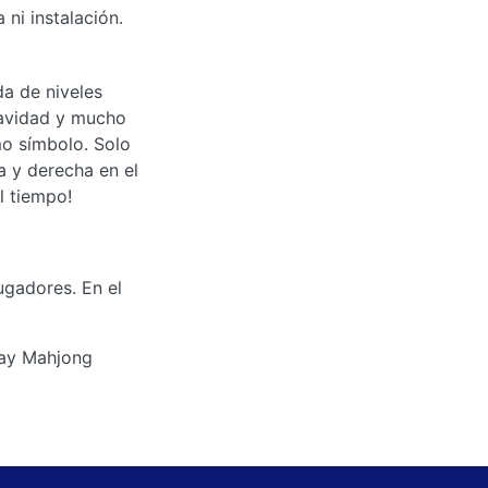
ni instalación.
da de niveles
Navidad y mucho
mo símbolo. Solo
a y derecha en el
l tiempo!
ugadores. En el
iday Mahjong