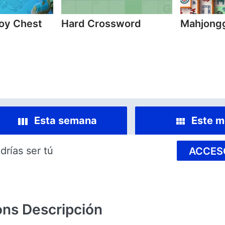
oy Chest
Hard Crossword
Mahjongg
Esta semana
Este m
drías ser tú
ACCES
ons
Descripción