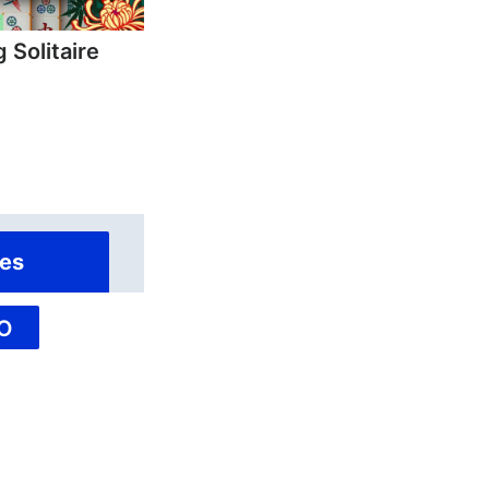
 Solitaire
es
O