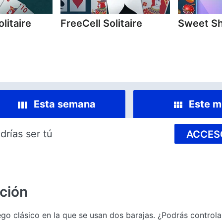
litaire
FreeCell Solitaire
Sweet Sh
Esta semana
Este m
drías ser tú
ACCES
ción
ego clásico en la que se usan dos barajas. ¿Podrás controla