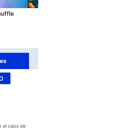
uffle
es
O
r el caos de