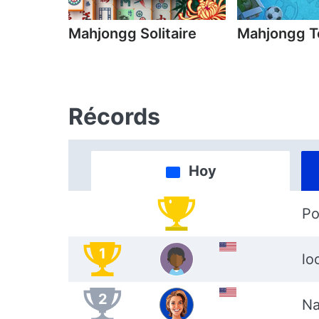
Mahjongg Solitaire
Mahjongg T
Récords
Hoy
Po
1
lo
2
Na