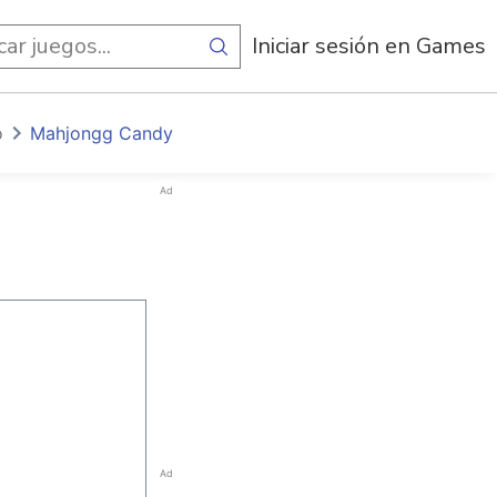
egos
Iniciar sesión en Games
o
Mahjongg Candy
Ad
Ad