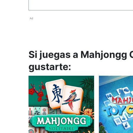
Ad
Si juegas a Mahjongg 
gustarte: