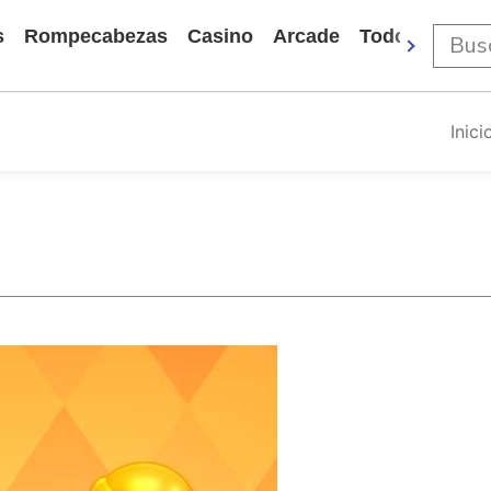
s
Rompecabezas
Casino
Arcade
Todos Los Ju
Inici