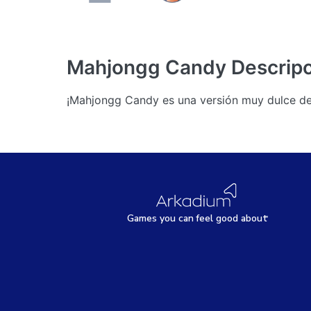
Mahjongg Candy
Descrip
¡Mahjongg Candy es una versión muy dulce del
Games
y
ou can
f
eel good about