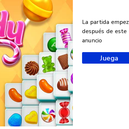
la partida empezará
después de este
anuncio
Juega