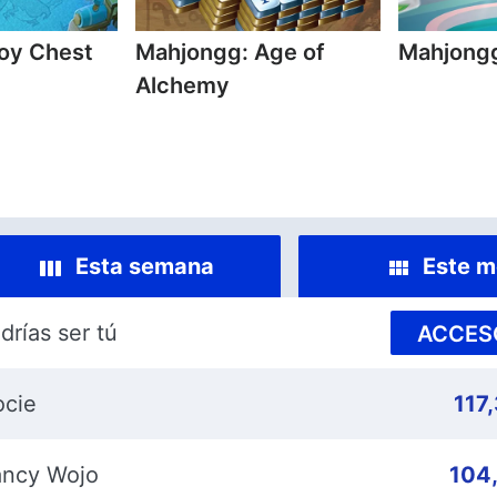
oy Chest
Mahjongg: Age of
Mahjong
Alchemy
Esta semana
Este m
drías ser tú
ACCES
ocie
117
ncy Wojo
104