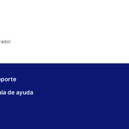
rado!
oporte
ía de ayuda