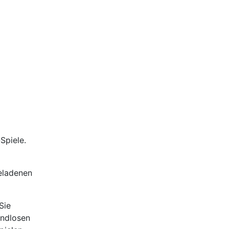
Spiele.
eladenen
Sie
endlosen