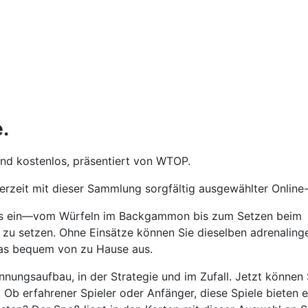
.
 und kostenlos, präsentiert von WTOP.
erzeit mit dieser Sammlung sorgfältig ausgewählter Online-
nos ein—vom Würfeln im Backgammon bis zum Setzen beim
zu setzen. Ohne Einsätze können Sie dieselben adrenaling
das bequem von zu Hause aus.
nnungsaufbau, in der Strategie und im Zufall. Jetzt können 
. Ob erfahrener Spieler oder Anfänger, diese Spiele bieten 