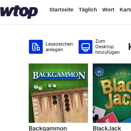
Startseite
Täglich
Wort
Kart
Zum
Lesezeichen
Desktop
anlegen
hinzufügen
Backgammon
BlackJack