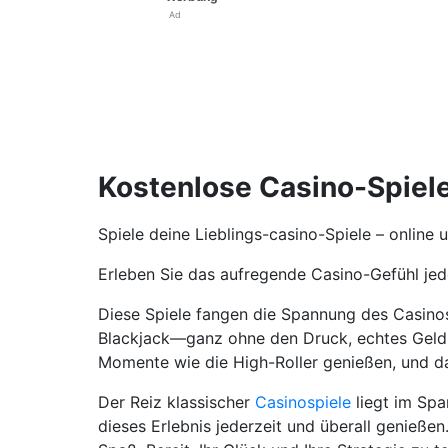
Ad
Kostenlose Casino-Spiele
Spiele deine Lieblings-casino-Spiele – online
Erleben Sie das aufregende Casino-Gefühl jed
Diese Spiele fangen die Spannung des Casi
Blackjack—ganz ohne den Druck, echtes Geld 
Momente wie die High-Roller genießen, und 
Der Reiz klassischer
Casinospiele
liegt im Spa
dieses Erlebnis jederzeit und überall genießen