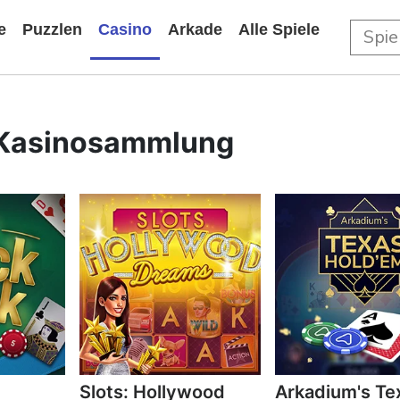
e
Puzzlen
Casino
Arkade
Alle Spiele
Kasinosammlung
Slots: Hollywood
Arkadium's Te