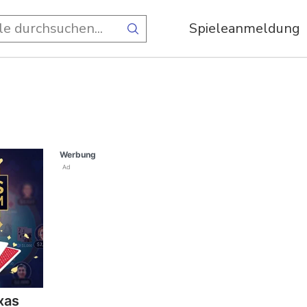
Spieleanmeldung
Werbung
Ad
xas