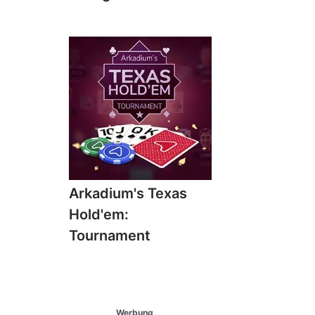
Arkadium's Texas
Hold'em:
Tournament
Werbung